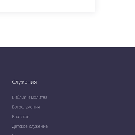
Служения
Библия и молитва
Богослужения
Братское
Детское служение