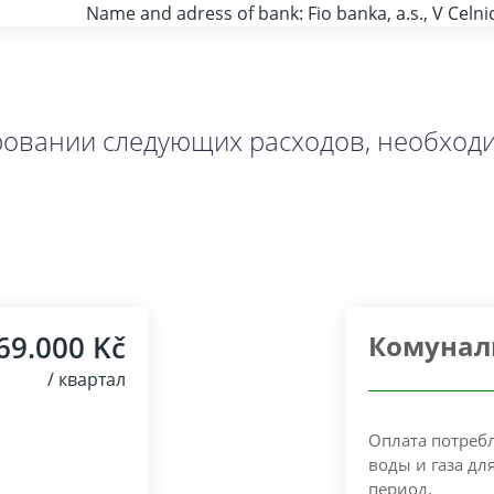
Name and adress of bank: Fio banka, a.s., V Celni
ровании следующих расходов, необход
69.000 Kč
Комунал
/ квартал
Оплата потребл
воды и газа дл
период.